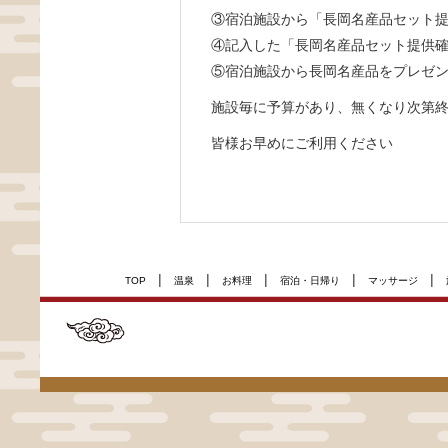
③宿泊施設から「長岡名産品セット
④記入した「長岡名産品セット提供
⑤宿泊施設から長岡名産品をプレゼ
施設毎に予算があり、無くなり次第
皆様お早めにご利用ください
|
|
|
|
|
TOP
温泉
お料理
宿泊・日帰り
マッサージ