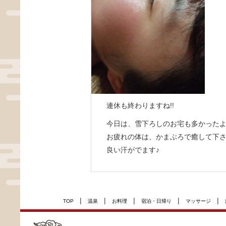
連休も終わりますね!!
今日は、雪下ろしのお宅も多かった
お疲れの体は、かまぶろで癒して下さい
良い汗がでます♪
|
|
|
|
|
TOP
温泉
お料理
宿泊・日帰り
マッサージ