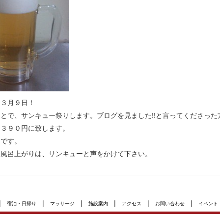
、３月９日！
とで、サンキュー祭りします。ブログを見ました!!と言ってくださった
を３９０円に致します。
りです。
お風呂上がりは、サンキューと声をかけて下さい。
|
|
|
|
|
|
宿泊・日帰り
マッサージ
施設案内
アクセス
お問い合わせ
イベント