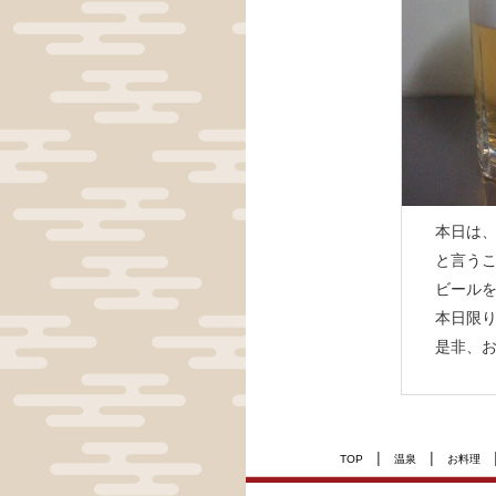
本日は
と言うこ
ビール
本日限
是非、
|
|
TOP
温泉
お料理