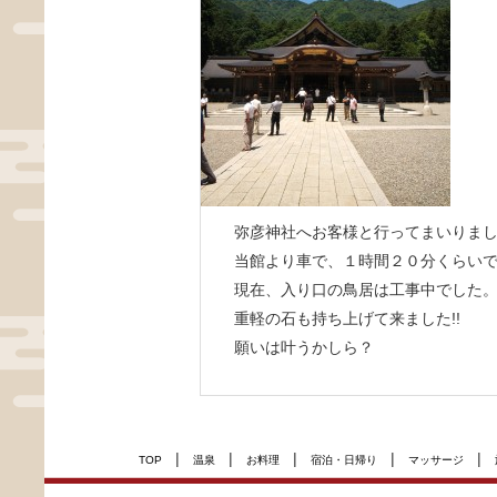
弥彦神社へお客様と行ってまいりま
当館より車で、１時間２０分くらい
現在、入り口の鳥居は工事中でした
重軽の石も持ち上げて来ました!!
願いは叶うかしら？
|
|
|
|
|
TOP
温泉
お料理
宿泊・日帰り
マッサージ