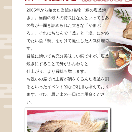
2005年から始めた当館の名物「鯛の塩釜焼
き」。当館の最大の特長はなんといってもあ
の塩が一面き詰められた大きな「かまぶ
ろ」。それにちなんで「釜」と「塩」におめ
でたい魚「鯛」をかけて誕生した人気料理で
す。
普通に焼いても充分美味しい鯛ですが、塩釜
焼きにすることで身がふんわりと
仕上がり、より旨味も増します。
お祝いの席では主賓が鯛をくるんだ塩釜を割
るといったイベント的なご利用も増えており
ます。ぜひ、思い出の一日にご用命くださ
い。