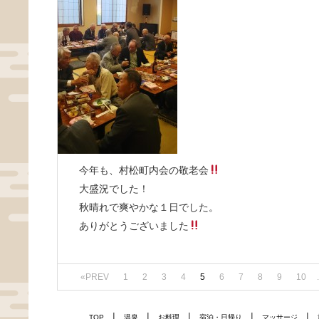
今年も、村松町内会の敬老会
大盛況でした！
秋晴れで爽やかな１日でした。
ありがとうございました
«PREV
1
2
3
4
5
6
7
8
9
10
.
|
|
|
|
|
TOP
温泉
お料理
宿泊・日帰り
マッサージ